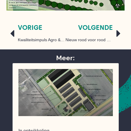
VORIGE
VOLGENDE
Kwaliteitsimpuls Agro & Food geeft pluimveebedrijf de ruimte
Nieuw rood voor rood beleid Raalte
Meer:
In ontwikkeling…