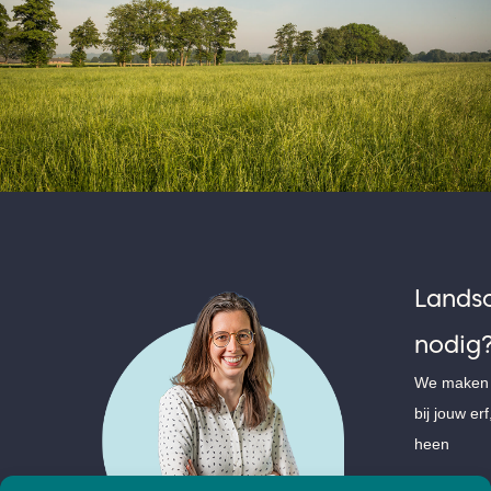
Landsc
nodig
We maken v
bij jouw e
heen