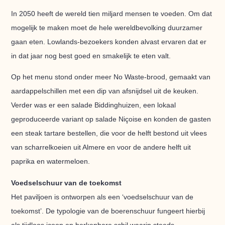
In 2050 heeft de wereld tien miljard mensen te voeden. Om dat
mogelijk te maken moet de hele wereldbevolking duurzamer
gaan eten. Lowlands-bezoekers konden alvast ervaren dat er
in dat jaar nog best goed en smakelijk te eten valt.
Op het menu stond onder meer No Waste-brood, gemaakt van
aardappelschillen met een dip van afsnijdsel uit de keuken.
Verder was er een salade Biddinghuizen, een lokaal
geproduceerde variant op salade Niçoise en konden de gasten
een steak tartare bestellen, die voor de helft bestond uit vlees
van scharrelkoeien uit Almere en voor de andere helft uit
paprika en watermeloen.
Voedselschuur van de toekomst
Het paviljoen is ontworpen als een ‘voedselschuur van de
toekomst’. De typologie van de boerenschuur fungeert hierbij
als tijdloos icoon en herkenbare schil waarin steeds