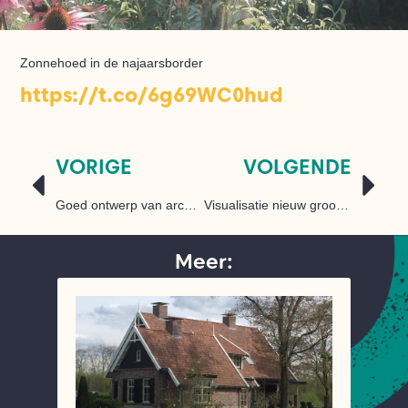
Zonnehoed in de najaarsborder
https://t.co/6g69WC0hud
VORIGE
VOLGENDE
Goed ontwerp van architectenbureau JONG …
Visualisatie nieuw groot melkveebedrijf
Meer: