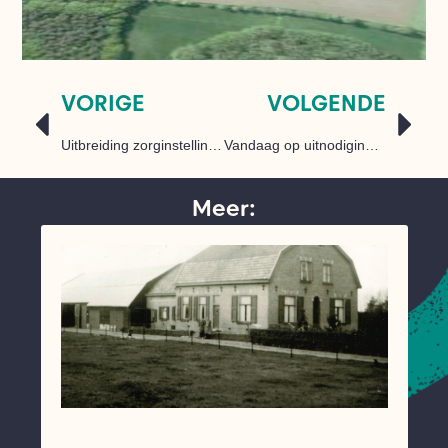
VORIGE
VOLGENDE
Uitbreiding zorginstelling Radewijk
Vandaag op uitnodiging van. @RaboVVS dee…
Meer: