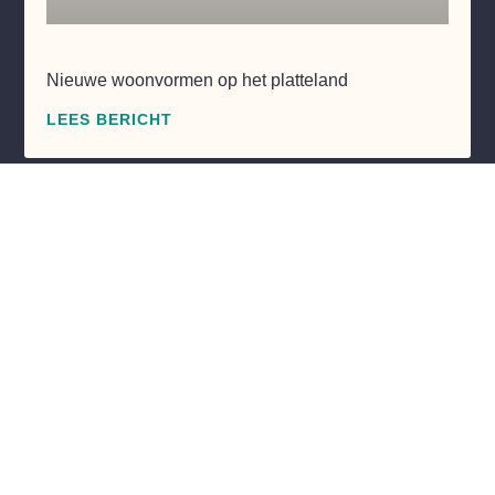
Nieuwe woonvormen op het platteland
LEES BERICHT
Post adres
C
Radewijkerweg 9
7791 RJ Radewijk
Bezoek adres
De Vaart 53
7784 DK Ane